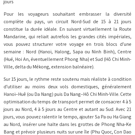
jours
Pour les voyageurs souhaitant embrasser la diversité
complète du pays, un circuit Nord-Sud de 15 à 21 jours
constitue la durée idéale. En suivant virtuellement la Route
Mandarine, qui reliait autrefois les grandes cités impériales,
vous pouvez structurer votre voyage en trois blocs d’une
semaine : Nord (Hanoï, Halong, Sapa ou Ninh Binh), Centre
(Hué, Hoi An, éventuellement Phong Nha) et Sud (Hô Chi Minh-
Ville, delta du Mékong, extension balnéaire).
Sur 15 jours, le rythme reste soutenu mais réaliste à condition
d’utiliser au moins deux vols domestiques, généralement
Hanoï–Huê (ou Da Nang) puis Da Nang–Hô Chi Minh-Ville. Cette
optimisation du temps de transport permet de consacrer 4 à 5
jours au Nord, 4 à 5 jours au Centre et autant au Sud. Avec 21
jours, vous pouvez ralentir le tempo, ajouter Sa Pa ou Ha Giang
au Nord, insérer une halte dans les grottes de Phong Nha-Ke
Bang et prévoir plusieurs nuits sur une île (Phu Quoc, Con Dao