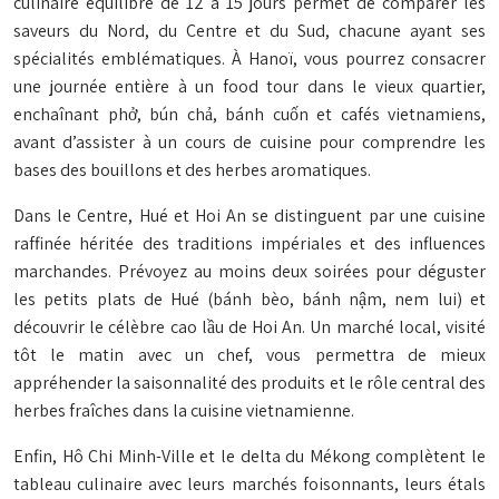
culinaire équilibré de 12 à 15 jours permet de comparer les
saveurs du Nord, du Centre et du Sud, chacune ayant ses
spécialités emblématiques. À Hanoï, vous pourrez consacrer
une journée entière à un food tour dans le vieux quartier,
enchaînant phở, bún chả, bánh cuốn et cafés vietnamiens,
avant d’assister à un cours de cuisine pour comprendre les
bases des bouillons et des herbes aromatiques.
Dans le Centre, Hué et Hoi An se distinguent par une cuisine
raffinée héritée des traditions impériales et des influences
marchandes. Prévoyez au moins deux soirées pour déguster
les petits plats de Hué (bánh bèo, bánh nậm, nem lui) et
découvrir le célèbre cao lầu de Hoi An. Un marché local, visité
tôt le matin avec un chef, vous permettra de mieux
appréhender la saisonnalité des produits et le rôle central des
herbes fraîches dans la cuisine vietnamienne.
Enfin, Hô Chi Minh-Ville et le delta du Mékong complètent le
tableau culinaire avec leurs marchés foisonnants, leurs étals